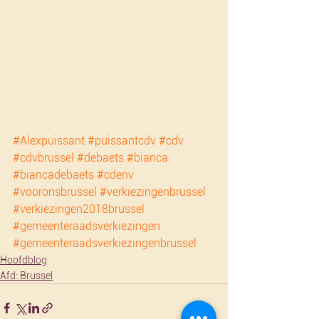
#Alexpuissant
#puissantcdv
#cdv
#cdvbrussel
#debaets
#bianca
#biancadebaets
#cdenv
#vooronsbrussel
#verkiezingenbrussel
#verkiezingen2018brussel
#gemeenteraadsverkiezingen
#gemeenteraadsverkiezingenbrussel
Hoofdblog
Afd: Brussel