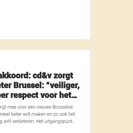
ag bespreken
ord. Wij doen dat na 615 dagen
riode van bestuurlijke stilstand in de
Verg
akkoord: cd&v zorgt
er Brussel: “veiliger,
er respect voor het
nteel beter wilt maken en zo ook het
g wilt verbeteren. Het uitgangspunt
n maanden was steeds dat wij onze