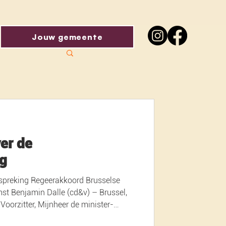
Jouw gemeente
er de
ng
st Benjamin Dalle (cd&v) – Brussel,
tssecretarissen van de nieuwe