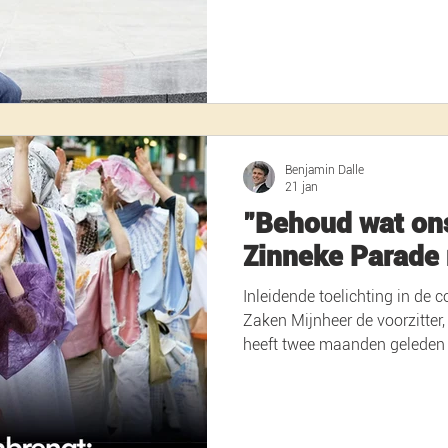
steun wilden geven aan een re
aanpak van de onveiligheid, 
respect voor het Nederlands 
gezondere begroting zorgen. 
Benjamin Dalle
21 jan
"Behoud wat on
Zinneke Parade 
Inleidende toelichting in de
Zaken Mijnheer de voorzitter,
heeft twee maanden geleden een du
op 25 mei 2025 vierde Zinneke haar 25 s
vandaag staat hun toekomst o
vandaag niet met welke gewestelijke 
kunnen werken. Zonder duidel