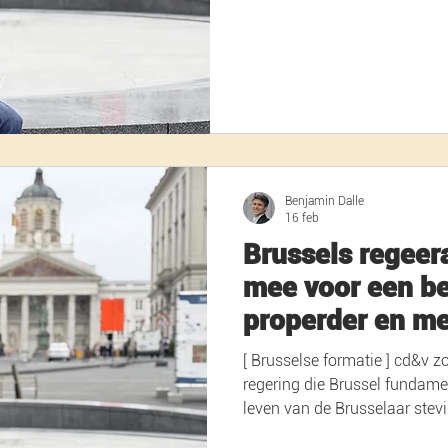
Brusselse regering, Beste collega’s, A. Inleiding Vanda
wij geen klassiek regeerakko
lopende zaken – de langste pe
geschiedenis van ons land. 
Benjamin Dalle
16 feb
Brussels regeer
mee voor een bet
properder en me
Nederlands”
[ Brusselse formatie ] cd&v zorgt mee voor een nieuwe Brusselse
regering die Brussel fundame
leven van de Brusselaar stevi
van onze partij de afgelope