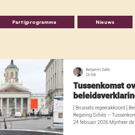
Partijprogramma
Nieuws
Benjamin Dalle
26 feb
Tussenkomst ov
beleidsverklari
[ Brussels regeerakkoord ] Bespreking Regeerakkoord Brusselse
Regering Dilliès – Tussenkom
24 februari 2026 Mijnheer de Voorzitter, Mijnheer de minister-
president, Ministers en staa