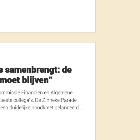
gering die stevig inzette op de
een verbetering van de netheid, meer
en hervormingen die voor een
– Brussel,
s samenbrengt: de
moet blijven"
 commissie Financiën en Algemene
 beste collega’s, De Zinneke Parade
idelijke noodkreet gelanceerd:
te verjaardag. Maar
p het spel. De organisatie weet
middelen ze in 2026 zal
ijkheid dreigt de editie van 2026