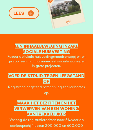
LEES
BRUSSEL BETAALBAAR
HOUDEN
EEN INHAALBEWEGING INZAKE
SOCIALE HUISVESTING
Fuseer de lokale huisvestingsmaatschappijen en
ga voor een minimumaandeel sociale woningen
in grote projecten.
VOER DE STRIJD TEGEN LE
EGSTAND
OP
Registreer leegstand beter en leg s
neller boetes
op
.
MAAK HET BEZITTEN EN HET
VERWERVEN
VAN EEN WONING
AANTREKKELIJKER
Verlaag de registratierechten naar 6% voor de
aankoopschijf t
ussen 200.000 en 600.000