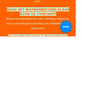
euro.
MAAK HET WONINGBESTAND
KLAAR
VOOR DE TOEKOMST
Maak renovatieplannen voor volledige wijken en
zorg voor energievoorziening en waterbeheer op
wijkniveau.
NAAR EEN BRUSSELS WOON
BELE
ID
Gemeenten zijn niet langer bevoegd voor
huisvesting. Daarnaast neemt één reger
ingslid
binnen de Brusselse regering alle belangrijke
woonbevoegdhede
n in handen.
LEES ONS WOONPLAN