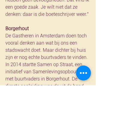
een goede zaak. Je wilt niet dat ze 
denken: daar is die boeteschrijver weer."
Borgerhout
De Gastheren in Amsterdam doen toch 
vooral denken aan wat bij ons een 
stadswacht doet. Maar dichter bij huis 
zijn er nog echte buurtvaders te vinden. 
In 2014 startte Samen op Straat, een 
initiatief van Samenlevingsopbouw, 
met buurtvaders in Borgerhout. De 
directe aanleiding was de uit de hand 
gelopen manifestatie van 
Sharia4Belgium aan de Drink twee jaar 
eerder.
"Toen beseften we dat er iets moest 
gebeuren", zegt Ali El Moussaoui van 
Samen op Straat. "Sindsdien hebben 