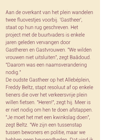
Aan de overkant van het plein wandelen 
twee fluovestjes voorbij. 'Gastheer', 
staat op hun rug geschreven. Het 
project met de buurtvaders is enkele 
jaren geleden vervangen door 
Gastheren en Gastvrouwen. "We wilden 
vrouwen niet uitsluiten", zegt Baâdoud. 
"Daarom was een naamsverandering 
nodig."
De oudste Gastheer op het Allebéplein, 
Freddy Beltz, stapt resoluut af op enkele 
tieners die over het verkeersvrije plein 
willen fietsen. "Heren!", zegt hij. Meer is 
er niet nodig om hen te doen afstappen. 
"Je moet het met een kwinkslag doen", 
zegt Beltz. "We zijn een tussenstap 
tussen bewoners en politie, maar we 
hebben geen bevoegdheden. Dat vind ik 