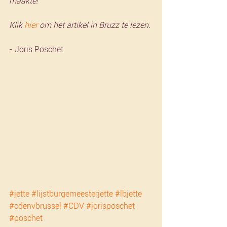
maakte!
Klik 
hier
 om het artikel in Bruzz te lezen. 
- Joris Poschet
#jette
#lijstburgemeesterjette
#lbjette
#cdenvbrussel
#CDV
#jorisposchet
#poschet