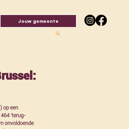
Jouw gemeente
Brussel:
) op een 
 464 ‘terug-
uim onvoldoende 