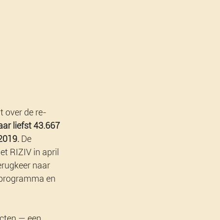
 over de re-
ar liefst 43.667 
 2019.
 De 
t RIZIV in april 
erugkeer naar 
gsprogramma en 
ecten — een 