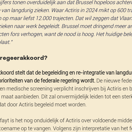
ijfers tonen overduidelijk aan dat Brussel hopeloos achter
 van langdurig zieken. Waar Actiris in 2024 mikt op 600 traj
 op maar liefst 12.000 trajecten. Dat wil zeggen dat Vlaan
zieken naar werk begeleidt. Brussel moet dringend meer am
ten fors verhogen, want de nood is hoog. Het huidige belei
laat."
 regeerakkoord?
koord stelt dat de begeleiding en re-integratie van langdu
rioriteiten van de federale regering wordt.
 De nieuwe feder
en medische screening verplicht inschrijven bij Actiris en 
maat aanbieden. Dit zal onvermijdelijk leiden tot een ste
dat door Actiris begeleid moet worden.
fayt is het nog onduidelijk of Actiris over voldoende midde
oename op te vangen. Volgens zijn interpretatie van het f