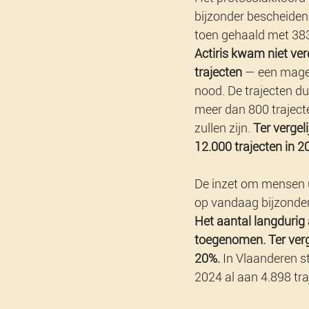
bijzonder bescheiden
toen gehaald met 383 
Actiris kwam niet ver
trajecten
 — een mager
nood. De trajecten d
meer dan 800 trajecte
zullen zijn. 
Ter vergel
12.000 trajecten in 2
De inzet om mensen ui
op vandaag bijzonder 
Het aantal langdurig 
toegenomen. Ter verge
20%.
 In Vlaanderen s
2024 al aan 4.898 tra