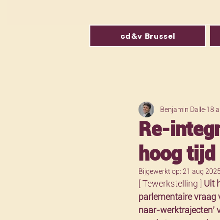
cd&v Brussel
Benjamin Dalle
18 
Re-integr
hoog tijd
Bijgewerkt op:
21 aug 202
[ Tewerkstelling ] 
Uit 
parlementaire vraag v
naar-werktrajecten’ v