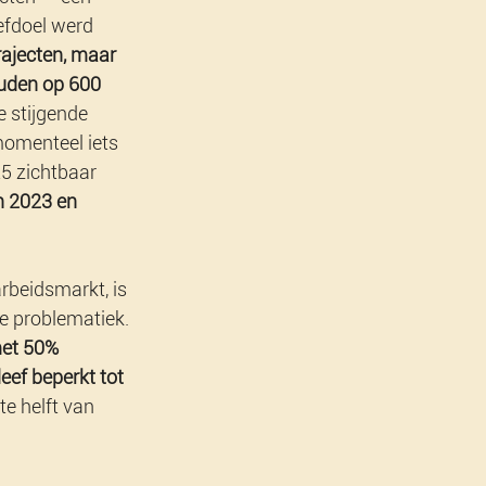
efdoel werd 
ajecten, maar 
ouden op 600 
e stijgende 
omenteel iets 
5 zichtbaar 
n 2023 en 
rbeidsmarkt, is 
e problematiek. 
met 50% 
eef beperkt tot 
e helft van 