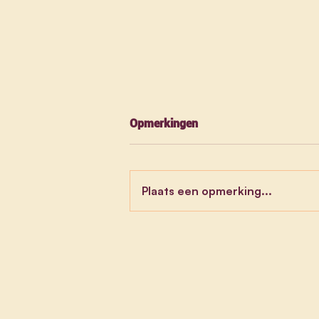
Opmerkingen
Plaats een opmerking...
Tussenkomst over de
beleidsverklaring