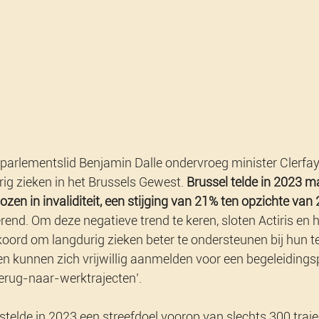
arlementslid Benjamin Dalle ondervroeg minister Clerfayt
rig zieken in het Brussels Gewest. 
Brussel telde in 2023 ma
en in invaliditeit, een stijging van 21% ten opzichte van
rend. Om deze negatieve trend te keren, sloten Actiris en he
oord om langdurig zieken beter te ondersteunen bij hun t
en kunnen zich vrijwillig aanmelden voor een begeleidin
rug-naar-werktrajecten’.
telde in 2023 een streefdoel voorop van slechts 300 traj