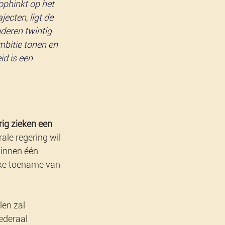
ophinkt op het 
ecten, ligt de 
deren twintig 
bitie tonen en 
d is een 
rig zieken een 
ale regering wil 
binnen één 
rke toename van 
len zal 
ederaal 