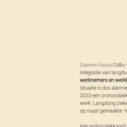
Daarom focus 
Cd&v-p
integratie van langdu
werknemers en werkloz
situatie is dus alarme
2023 een protocolakk
werk. Langdurig ziek
op maat gemaakte ‘te
Het protocolakkoord s