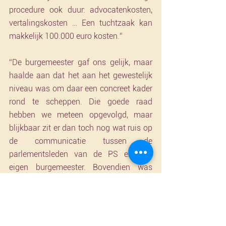
procedure ook duur: advocatenkosten, 
vertalingskosten … Een tuchtzaak kan 
makkelijk 100.000 euro kosten.”
“De burgemeester gaf ons gelijk, maar 
haalde aan dat het aan het gewestelijk 
niveau was om daar een concreet kader 
rond te scheppen. Die goede raad 
hebben we meteen opgevolgd, maar 
blijkbaar zit er dan toch nog wat ruis op 
de communicatie tussen de 
parlementsleden van de PS en hun 
eigen burgemeester. Bovendien was 
quasi iedereen het erover eens dat de 
tuchtprocedure effectief wel een 
hervorming verdient. Ze zouden ons 
bijvoorbeeld de hand kunnen reiken om 