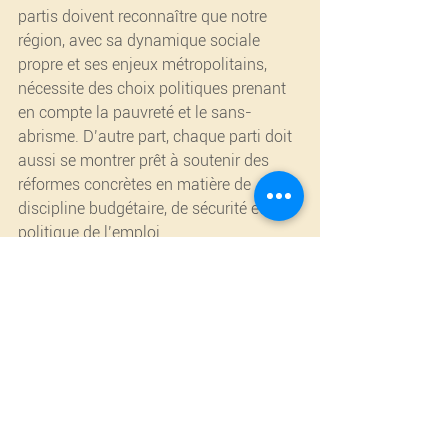
partis doivent reconnaître que notre 
région, avec sa dynamique sociale 
propre et ses enjeux métropolitains, 
nécessite des choix politiques prenant 
en compte la pauvreté et le sans-
abrisme. D’autre part, chaque parti doit 
aussi se montrer prêt à soutenir des 
réformes concrètes en matière de 
discipline budgétaire, de sécurité et de 
politique de l’emploi.
La réalité est péniblement claire : 
Bruxelles fait face à une crise de la 
sécurité et de la drogue sans précédent 
qui ne cesse de s’aggraver. Le déficit 
budgétaire atteint désormais le chiffre 
hallucinant de 1,6 milliard d’euros, 
tandis que la politique de l’emploi 