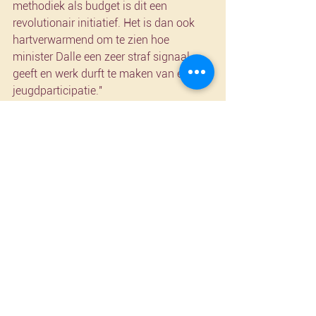
methodiek als budget is dit een 
revolutionair initiatief. Het is dan ook 
hartverwarmend om te zien hoe 
minister Dalle een zeer straf signaal 
geeft en werk durft te maken van echte 
jeugdparticipatie."
In september lanceerde Urban Foxes 
een oproep naar geïnteresseerde 
jongeren. Het is de bedoeling dat de 
jongeren in de loop van oktober aan de 
slag gaan, om de projectoproep 
vervolgens in november te lanceren. 
Tegen eind januari moeten de 
uiteindelijke projecten geselecteerd zijn. 
Meer info over DURF en de 
inschrijvingsmodule vind je op 
https://www.urbanfoxes.org/durf