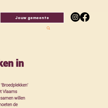
Jouw gemeente
ken in
‘Broedplekken’ 
et Vlaams 
e samen willen 
moeten de 