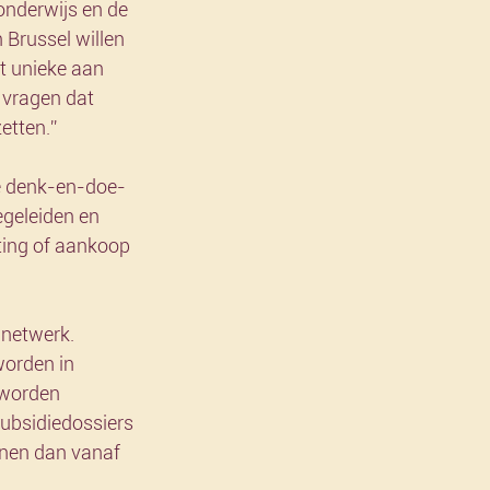
onderwijs en de 
n Brussel willen 
t unieke aan 
 vragen dat 
etten.” 
le denk-en-doe-
egeleiden en 
ting of aankoop 
 netwerk. 
worden in 
 worden 
subsidiedossiers 
nnen dan vanaf 