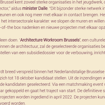
“Brussel kent zoveel sterke organisaties in het jeugdwerk, 
ector,” aldus 
minister Dalle
. “Dit bijzonder sterke netwerk i
unen en ook nog meer met elkaar in contact brengen. He
 het intersectorale karakter: we slopen de muren en willen
t-of-the box nadenken en nieuwe projecten met elkaar opz
leen doen. ‘
Architecture Workroom Brussels’
, een culture
innen de architectuur, zal de geselecteerde organisaties b
stellen van een subsidiedossier voor de verbouwing, inrich
dt breed verspreid binnen het Nederlandstalige Brusselse
ich tot 18 oktober kandidaat stellen. Uit de inzendingen 
nde kandidaten geselecteerd. Via een matchmaking event
ar gekoppeld en gaat het traject van start. De definitieve 
projecten worden ingediend in april 2022. De projecten ku
gevoerd worden.