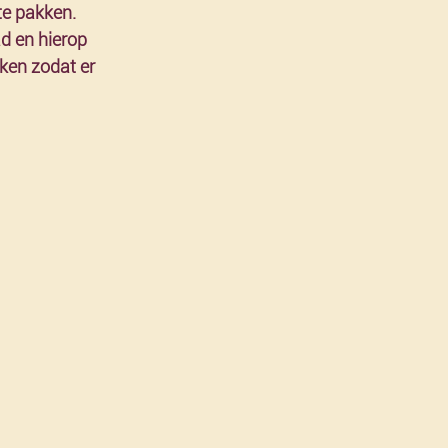
e pakken. 
d en hierop 
ken zodat er 