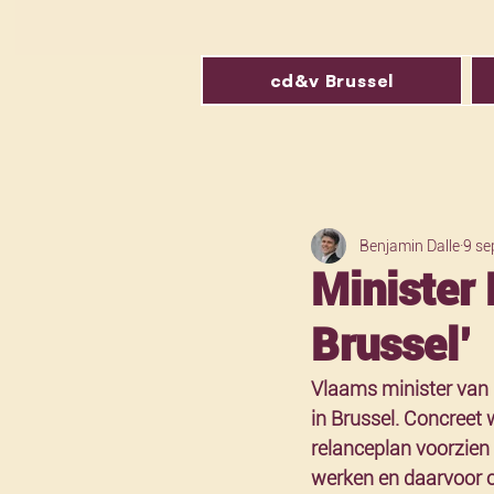
cd&v Brussel
Benjamin Dalle
9 se
Minister 
Brussel’
Vlaams minister van 
in Brussel. Concreet 
relanceplan voorzien 
werken en daarvoor o