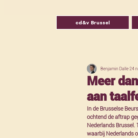
cd&v Brussel
Benjamin Dalle
24 n
Meer dan
aan taalf
In de Brusselse Beur
ochtend de aftrap geg
Nederlands Brussel. 
waarbij Nederlands op