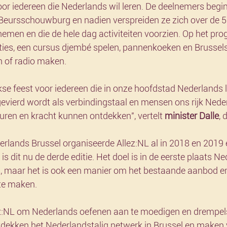
oor iedereen die Nederlands wil leren. De deelnemers begi
 Beursschouwburg en nadien verspreiden ze zich over de 5
lnemen en die de hele dag activiteiten voorzien. Op het p
aties, een cursus djembé spelen, pannenkoeken en Brussel
en of radio maken.
ijkse feest voor iedereen die in onze hoofdstad Nederlands 
vierd wordt als verbindingstaal en mensen ons rijk Neder
euren en kracht kunnen ontdekken", vertelt 
minister Dalle
, 
erlands Brussel organiseerde Allez:NL al in 2018 en 2019 
s dit nu de derde editie. Het doel is in de eerste plaats Ne
, maar het is ook een manier om het bestaande aanbod en
te maken.
ez:NL om Nederlands oefenen aan te moedigen en drempel
dekken het Nederlandstalig netwerk in Brussel en maken 