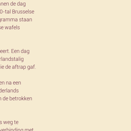
nnen de dag 
0-tal Brusselse 
rogramma staan 
se wafels 
leert. Een dag 
landstalig 
die de aftrap gaf.
en na een 
derlands 
 de betrokken 
s weg te 
verbinding met 