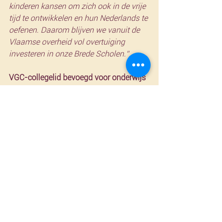
kinderen kansen om zich ook in de vrije 
tijd te ontwikkelen en hun Nederlands te 
oefenen. Daarom blijven we vanuit de 
Vlaamse overheid vol overtuiging 
investeren in onze Brede Scholen.”
VGC-collegelid bevoegd voor onderwijs 
Sven Gatz
: “
Als bevoegd minister voor 
het Brussels Nederlandstalig onderwijs 
ondersteun ik de verhoging van de 
middelen voor de brede schoolwerking. 
Daarmee kunnen we aan nog meer 
kinderen en jongeren maximale 
ontwikkelingskansen bieden met een 
kwaliteitsvol aanbod aan activiteiten,  
binnen en buiten de schooltijd.”
VGC-collegelid bevoegd voor jeugd en 
cultuur Pascal Smet
: 
"It takes a village 