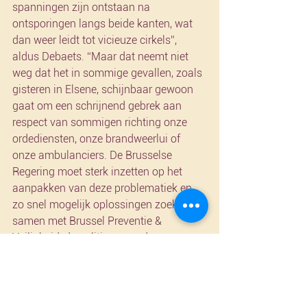
spanningen zijn ontstaan na 
ontsporingen langs beide kanten, wat 
dan weer leidt tot vicieuze cirkels”, 
aldus Debaets. “Maar dat neemt niet 
weg dat het in sommige gevallen, zoals 
gisteren in Elsene, schijnbaar gewoon 
gaat om een schrijnend gebrek aan 
respect van sommigen richting onze 
ordediensten, onze brandweerlui of 
onze ambulanciers. De Brusselse 
Regering moet sterk inzetten op het 
aanpakken van deze problematiek en 
zo snel mogelijk oplossingen zoeken, 
samen met Brussel Preventie & 
Veiligheid, de politiezones, de 
gemeenten en alle andere betrokken 
actoren. We kunnen niet langer 
toestaan dat er een struisvogelpolitiek 
gevoerd wordt, zoals al veel te lang het 