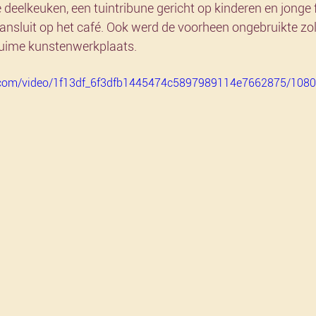
deelkeuken, een tuintribune gericht op kinderen en jonge 
ansluit op het café. Ook werd de voorheen ongebruikte zo
ruime kunstenwerkplaats.
ic.com/video/1f13df_6f3dfb1445474c5897989114e7662875/1080