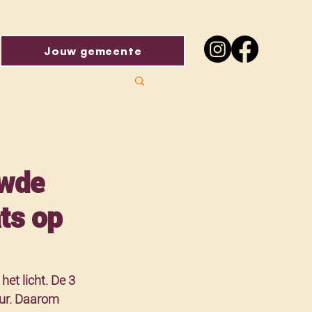
Jouw gemeente
uwde
ts op
et licht. De 3 
ur. Daarom 