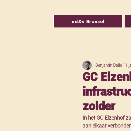
cd&v Brussel
Benjamin Dalle
11 j
GC Elzen
infrastr
zolder
In het GC Elzenhof za
aan elkaar verbonden