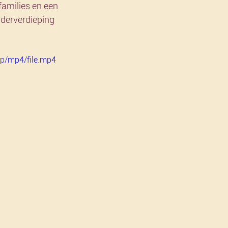
families en een 
lderverdieping 
p/mp4/file.mp4