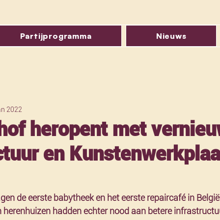
Partijprogramma
Nieuws
an 2022
hof heropent met vernie
uctuur en Kunstenwerkplaa
gen de eerste babytheek en het eerste repaircafé in België h
 herenhuizen hadden echter nood aan betere infrastructu