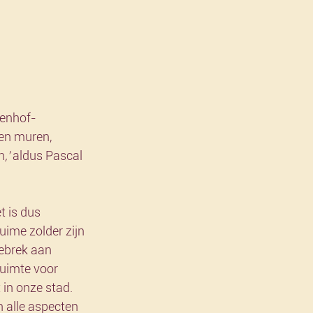
zenhof-
gen muren, 
n
,’ 
aldus Pascal 
t is dus 
uime zolder zijn 
gebrek aan 
ruimte voor 
 in onze stad. 
 alle aspecten 