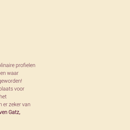
inaire profielen 
 en waar 
 geworden! 
plaats voor 
het 
n er zeker van 
ven Gatz, 