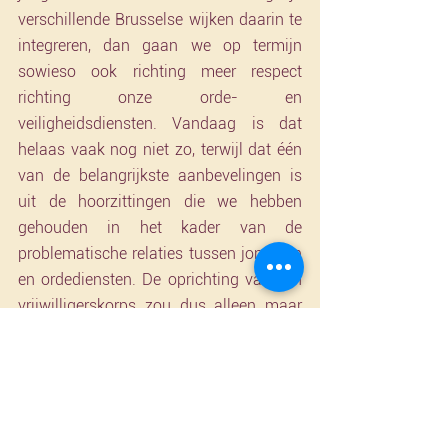
verschillende Brusselse wijken daarin te 
integreren, dan gaan we op termijn 
sowieso ook richting meer respect 
richting onze orde- en 
veiligheidsdiensten. Vandaag is dat 
helaas vaak nog niet zo, terwijl dat één 
van de belangrijkste aanbevelingen is 
uit de hoorzittingen die we hebben 
gehouden in het kader van de 
problematische relaties tussen jongeren 
en ordediensten. De oprichting van een 
vrijwilligerskorps zou dus alleen maar 
voordelen bieden, en ik roep de Regering 
dan ook op om dit initiatief met beide 
handen aan te grijpen.”