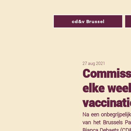
cd&v Brussel
27 aug 2021
Commissi
elke wee
vaccinati
Na een onbegrijpeli
van het Brussels Pa
Bianca Debaets (CD&V