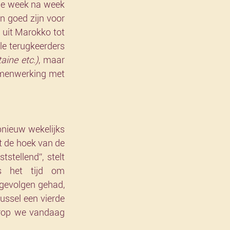
ie week na week 
n goed zijn voor 
 uit Marokko tot 
le terugkeerders 
aine etc.)
, maar 
samenwerking met 
nieuw wekelijks 
t de hoek van de 
tellend”, stelt 
s het tijd om 
gevolgen gehad, 
ssel een vierde 
rop we vandaag 