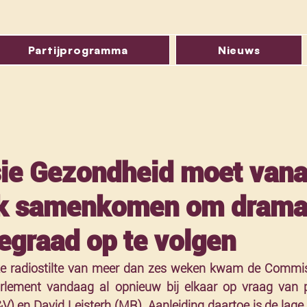
Partijprogramma
Nieuws
e Gezondheid moet vana
k samenkomen om drama
egraad op te volgen
jke radiostilte van meer dan zes weken kwam de Commis
rlement vandaag al opnieuw bij elkaar op vraag van p
) en David Leisterh (MR). Aanleiding daartoe is de lage 