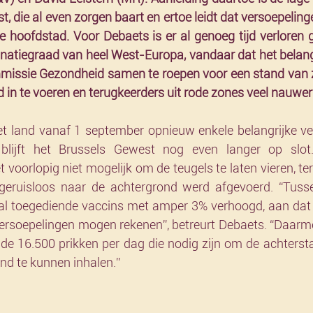
t, die al even zorgen baart en ertoe leidt dat versoepelinge
e hoofdstad. Voor Debaets is er al genoeg tijd verloren 
inatiegraad van heel West-Europa, vandaar dat het belangr
missie Gezondheid samen te roepen voor een stand van z
d in te voeren en terugkeerders uit rode zones veel nauwer
het land vanaf 1 september opnieuw enkele belangrijke ve
 blijft het Brussels Gewest nog even langer op slot
 voorlopig niet mogelijk om de teugels te laten vieren, terw
eruisloos naar de achtergrond werd afgevoerd. “Tussen
tal toegediende vaccins met amper 3% verhoogd, aan dat
ersoepelingen mogen rekenen”, betreurt Debaets. “Daarm
 de 16.500 prikken per dag die nodig zijn om de achtersta
and te kunnen inhalen.”