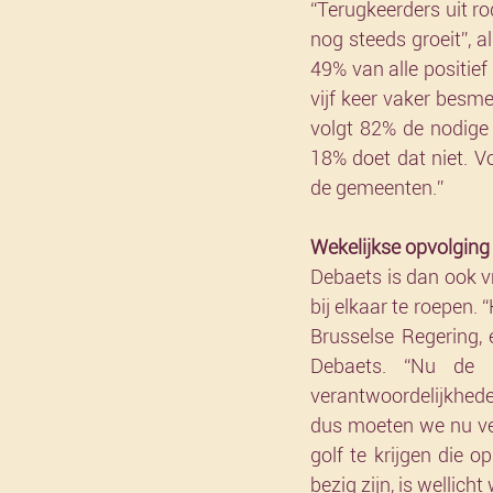
“Terugkeerders uit r
nog steeds groeit”, a
49% van alle positief
vijf keer vaker besme
volgt 82% de nodige r
18% doet dat niet. Vo
de gemeenten.”
Wekelijkse opvolging
Debaets is dan ook 
bij elkaar te roepen.
Brusselse Regering, 
Debaets. “Nu de r
verantwoordelijkhede
dus moeten we nu vee
golf te krijgen die
bezig zijn, is wellicht