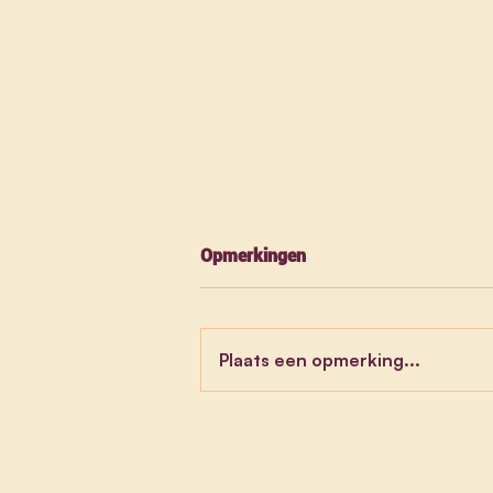
Opmerkingen
Plaats een opmerking...
Tussenkomst over de
beleidsverklaring