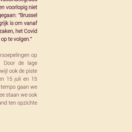
n voorlopig niet 
gegaan: “Brussel 
ijk is om vanaf 
aken, het Covid 
 op te volgen.”
rsoepelingen op 
. Door de lage 
ijl ook de piste 
 15 juli en 15 
 tempo gaan we 
ee staan we ook 
nd ten opzichte 