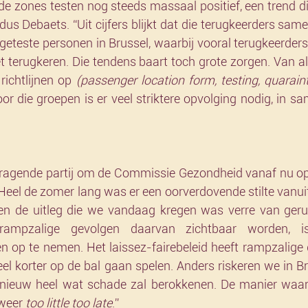
ode zones testen nog steeds massaal positief, een trend d
ldus Debaets. “Uit cijfers blijkt dat die terugkeerders same
 geteste personen in Brussel, waarbij vooral terugkeerders
t terugkeren. Die tendens baart toch grote zorgen. Van al
ichtlijnen op 
(passenger location form, testing, quaraint
or die groepen is er veel striktere opvolging nodig, in 
vragende partij om de Commissie Gezondheid vanaf nu op
 “Heel de zomer lang was er een oorverdovende stilte vanui
en de uitleg die we vandaag kregen was verre van gerusts
ampzalige gevolgen daarvan zichtbaar worden, i
n op te nemen. Het laissez-fairebeleid heeft rampzalige 
l korter op de bal gaan spelen. Anders riskeren we in Bru
 opnieuw heel wat schade zal berokkenen. De manier waa
 weer 
too little too late
.”