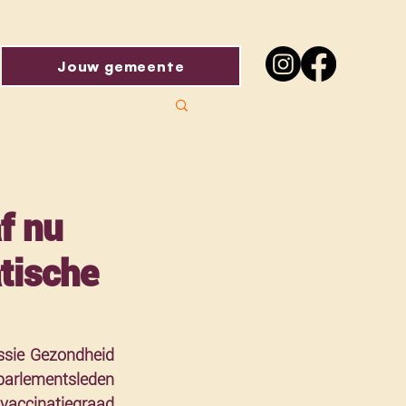
Jouw gemeente
f nu
tische
sie Gezondheid 
arlementsleden 
vaccinatiegraad 