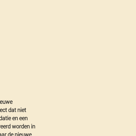
ieuwe 
ct dat niet 
atie en een 
reerd worden in 
aar de nieuwe 