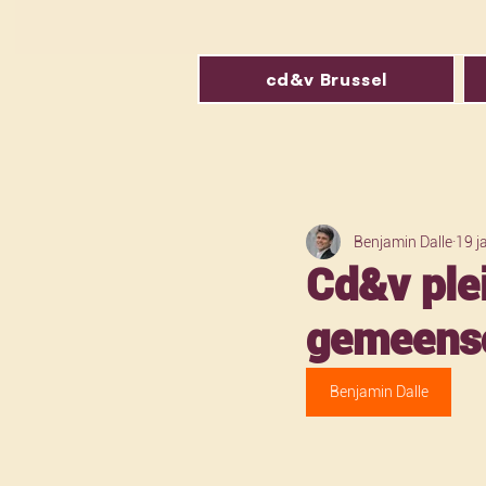
cd&v Brussel
Benjamin Dalle
19 j
Cd&v ple
gemeensc
Benjamin Dalle