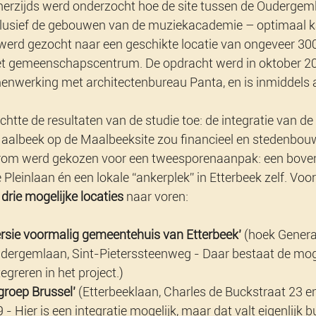
Enerzijds werd onderzocht hoe de site tussen de Oudergem
nclusief de gebouwen van de muziekacademie – optimaal 
 werd gezocht naar een geschikte locatie van ongeveer 30
het gemeenschapscentrum. De opdracht werd in oktober 2
enwerking met architectenbureau Panta, en is inmiddels 
chtte de resultaten van de studie toe: de integratie van de 
aalbeek op de Maalbeeksite zou financieel en stedenbou
arom werd gekozen voor een tweesporenaanpak: een boven
leinlaan én een lokale “ankerplek” in Etterbeek zelf. Voor
 
drie mogelijke locaties
 naar voren:
ersie voormalig gemeentehuis van Etterbeek’
 (hoek Genera
dergemlaan, Sint-Pieterssteenweg - Daar bestaat de mog
tegreren in het project.)
groep Brussel’
 (Etterbeeklaan, Charles de Buckstraat 23 e
- Hier is een integratie mogelijk, maar dat valt eigenlijk b