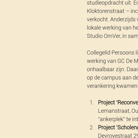
studieopdracht uit. 
Kloktorenstraat – i
verkocht. Anderzijds
lokale werking van 
Studio OmVer, in sam
Collegelid Persoons li
werking van GC De M
onhaalbaar zijn. Da
op de campus aan de P
verankering kwamen
Project ‘Reconv
Lemanstraat, Ou
“ankerplek” te in
Project ‘Scholen
Devroyestraat 29 