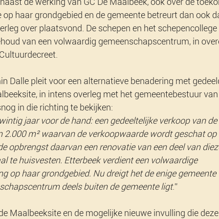
 naast de werking van GC De Maalbeek, ook over de toeko
op haar grondgebied en de gemeente betreurt dan ook da
rleg over plaatsvond. De schepen en het schepencollege
behoud van een volwaardig gemeenschapscentrum, in ove
Cultuurdecreet.
n Dalle pleit voor een alternatieve benadering met gedeel
beeksite, in intens overleg met het gemeentebestuur van 
nog in die richting te bekijken:
twintig jaar voor de hand: een gedeeltelijke verkoop van de
an 2.000 m² waarvan de verkoopwaarde wordt geschat op
de opbrengst daarvan een renovatie van een deel van dieze
l te huisvesten. Etterbeek verdient een volwaardige 
 op haar grondgebied. Nu dreigt het de enige gemeente 
chapscentrum deels buiten de gemeente ligt
.”
e Maalbeeksite en de mogelijke nieuwe invulling die deze s