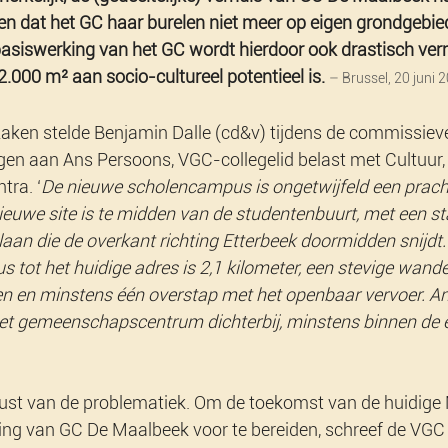
 dat het GC haar burelen niet meer op eigen grondgebied
 basiswerking van het GC wordt hierdoor ook drastisch ver
.000 m² aan socio-cultureel potentieel is.
– Brussel, 20 juni 
aken stelde Benjamin Dalle (cd&v) tijdens de commissiev
agen aan Ans Persoons, VGC-collegelid belast met Cultuur,
ra. ‘
De nieuwe scholencampus is ongetwijfeld een pracht
ieuwe site is te midden van de studentenbuurt, met een sta
an die de overkant richting Etterbeek doormidden snijdt.
tot het huidige adres is 2,1 kilometer, een stevige wande
n en minstens één overstap met het openbaar vervoer. An
t gemeenschapscentrum dichterbij, minstens binnen de e
wust van de problematiek. Om de toekomst van de huidige
ring van GC De Maalbeek voor te bereiden, schreef de VGC