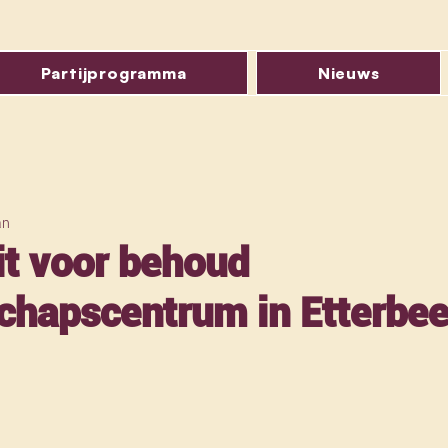
Partijprogramma
Nieuws
an
it voor behoud
hapscentrum in Etterbe