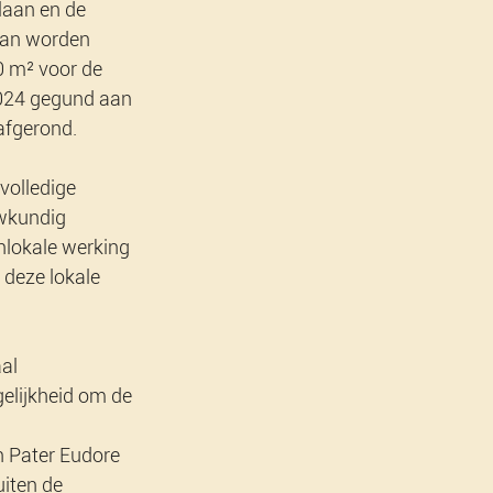
laan en de 
kan worden 
0 m² voor de 
024 gegund aan 
afgerond.
volledige 
wkundig 
lokale werking 
 deze lokale 
al 
elijkheid om de 
n Pater Eudore 
uiten de 