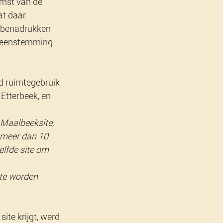
mst van de 
t daar 
 benadrukken 
reenstemming 
d ruimtegebruik 
Etterbeek, en 
 Maalbeeksite, 
 meer dan 10 
lfde site om 
te worden 
ite krijgt, werd 