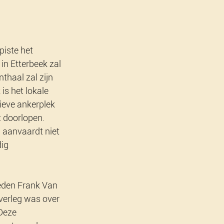
piste het 
in Etterbeek zal 
thaal zal zijn 
is het lokale 
ieve ankerplek 
 doorlopen. 
 aanvaardt niet 
ig 
eden Frank Van 
verleg was over 
Deze 