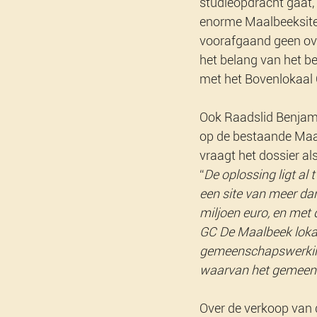
studieopdracht gaat,
enorme Maalbeeksite 
voorafgaand geen ove
het belang van het 
met het Bovenlokaal 
Ook Raadslid Benjami
op de bestaande Maal
vraagt het dossier als
“
De oplossing ligt al 
een site van meer d
miljoen euro, en met 
GC De Maalbeek lokaa
gemeenschapswerking
waarvan het gemeens
Over de verkoop van d