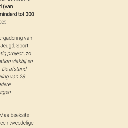
 (van 
minderd tot 300 
2025
ergadering van 
 Jeugd, Sport 
ig project’
, zo 
tion vlakbij en 
  De afstand 
ling van 28 
dere 
igen 
 Maalbeeksite 
 een tweedelige 