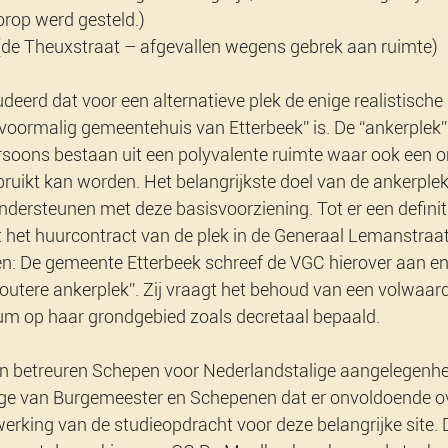
orop werd gesteld.)
(de Theuxstraat – afgevallen wegens gebrek aan ruimte)
deerd dat voor een alternatieve plek de enige realistische 
voormalig gemeentehuis van Etterbeek” is. De “ankerplek” 
rsoons bestaan uit een polyvalente ruimte waar ook een on
ruikt kan worden. Het belangrijkste doel van de ankerplek 
ndersteunen met deze basisvoorziening. Tot er een definit
ft het huurcontract van de plek in de Generaal Lemanstraat
en: De gemeente Etterbeek schreef de VGC hierover aan en
loutere ankerplek”. Zij vraagt het behoud van een volwaard
 op haar grondgebied zoals decretaal bepaald.
jven betreuren Schepen voor Nederlandstalige aangelegenh
ege van Burgemeester en Schepenen dat er onvoldoende o
erking van de studieopdracht voor deze belangrijke site. 