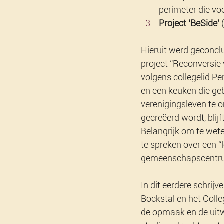
perimeter die vo
Project ‘BeSide’
 
Hieruit werd geconclu
project “Reconversie 
volgens collegelid Pe
en een keuken die geb
verenigingsleven te o
gecreëerd wordt, blij
Belangrijk om te wet
te spreken over een “
gemeenschapscentrum
In dit eerdere schri
Bockstal en het Coll
de opmaak en de uitw