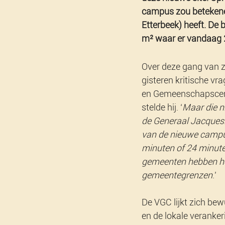
campus zou betekenen
Etterbeek) heeft. De
m² waar er vandaag 2
Over deze gang van z
gisteren kritische vr
en Gemeenschapscent
stelde hij. ‘
Maar die n
de Generaal Jacquesla
van de nieuwe campus 
minuten of 24 minute
gemeenten hebben he
gemeentegrenzen
.’
De VGC lijkt zich be
en de lokale veranke