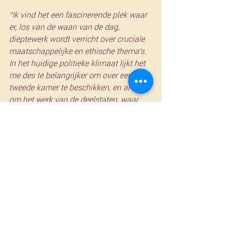
“Ik vind het een fascinerende plek waar 
er, los van de waan van de dag, 
dieptewerk wordt verricht over cruciale 
maatschappelijke en ethische thema's. 
In het huidige politieke klimaat lijkt het 
me des te belangrijker om over een 
tweede kamer te beschikken, en al zeker 
om het werk van de deelstaten, waar 
nodig, te stroomlijnen. We mogen niet 
onderschatten hoe fundamenteel onze 
grondwet is voor deze complexe staat, 
ook dat werk is voorbehouden voor de 
Senaat. Verder lijken we sinds de jaren 
'70 met de verschillende 
staatshervormingen te pogen om een 
zo optimaal mogelijke staatsstructuur 
te creëren waarin alle gemeenschappen 
zich op hun rechten kunnen beroepen. 