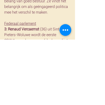
belang van goed bestuur. Ze vindt het 
belangrijk om als geëngageerd politica 
mee het verschil te maken.
Federaal parlement
3: Renaud Vercaemst
 (36) uit Sint-
Pieters-Woluwe wordt de eerste 
CD&V’er op de gezamenlijke kamerlijst 
met Les Engagés. Hij zal op plaats drie 
staan. Renaud is afkomstig uit 
Roeselare en studeerde rechten aan de 
KU Leuven. Hij staat bekend als een 
uitmuntend redenaar. Nadat hij 
werkzaam was bij enkele 
gerenommeerde advocatenkantoren, 
richtte hij samen met een vennoot een 
eigen advocatenkantoor op in Brussel. 
Intussen woont hij ook meer dan tien 
jaar in Brussel, vandaag vlakbij 