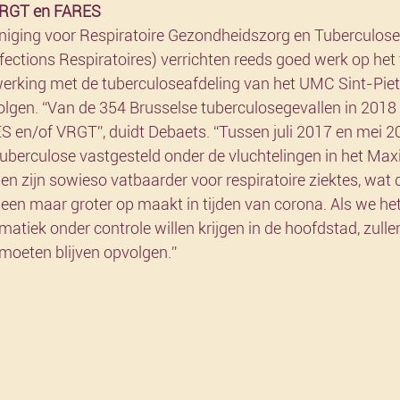
 VRGT en FARES
ging voor Respiratoire Gezondheidszorg en Tuberculoseb
ctions Respiratoires) verrichten reeds goed werk op het t
rking met de tuberculoseafdeling van het UMC Sint-Piete
volgen. “Van de 354 Brusselse tuberculosegevallen in 201
 en/of VRGT”, duidt Debaets. “Tussen juli 2017 en mei 2
uberculose vastgesteld onder de vluchtelingen in het Max
pen zijn sowieso vatbaarder voor respiratoire ziektes, wat d
een maar groter op maakt in tijden van corona. Als we het
atiek onder controle willen krijgen in de hoofdstad, zull
 moeten blijven opvolgen.”