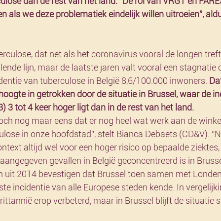
culose dan de rest van het land. “De rol van VRGT en FARES
 als we deze problematiek eindelijk willen uitroeien”, ald
rculose, dat net als het coronavirus vooral de longen treft,
ende lijn, maar de laatste jaren valt vooral een stagnatie 
entie van tuberculose in België 8,6/100.000 inwoners. 
Da
hoogte in getrokken door de situatie in Brussel, waar de in
 3 tot 4 keer hoger ligt dan in de rest van het land.
 toch nog maar eens dat er nog heel wat werk aan de winkel
culose in onze hoofdstad”, stelt Bianca Debaets (CD&V). “Na
ntext altijd wel voor een hoger risico op bepaalde ziektes,
aangegeven gevallen in België geconcentreerd is in Brussel,
n uit 2014 bevestigen dat Brussel toen samen met Londen
 incidentie van alle Europese steden kende. In vergelijki
rittannië erop verbeterd, maar in Brussel blijft de situatie 