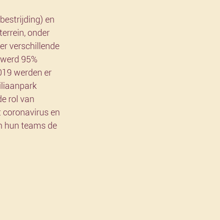
estrijding) en 
errein, onder 
r verschillende 
8 werd 95% 
019 werden er 
iliaanpark 
e rol van 
 coronavirus en 
en hun teams de 