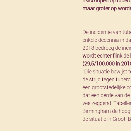
risico lopen op tuber
maar groter op worden
De incidentie van tube
enkele decennia in dal
2018 bedroeg de incid
wordt echter flink de 
(29,5/100.000 in 2018)
“Die situatie bewijst
de strijd tegen tuber
een grootstedelijke co
dat een derde van de 
veelzeggend. Tabelle
Birmingham de hoogste
de situatie in Groot-B