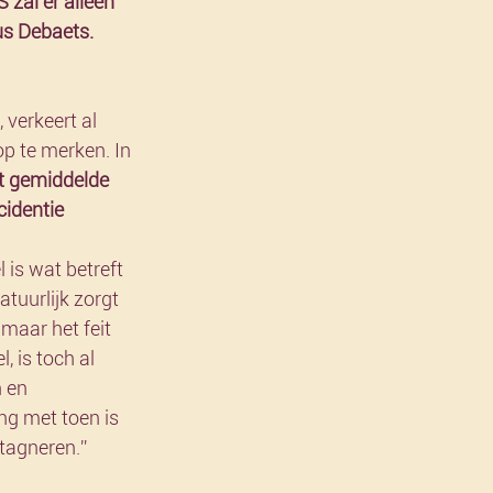
 zal er alleen 
us Debaets.
 verkeert al 
op te merken. In 
t gemiddelde 
cidentie 
 is wat betreft 
tuurlijk zorgt 
 maar het feit 
 is toch al 
 en 
ng met toen is 
stagneren.”