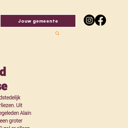
Jouw gemeente
nd
se
stedelijk 
iezen. Uit 
egeleden Alain 
een groter 