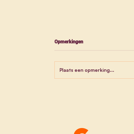
Opmerkingen
Plaats een opmerking...
Tussenkomst over de
beleidsverklaring