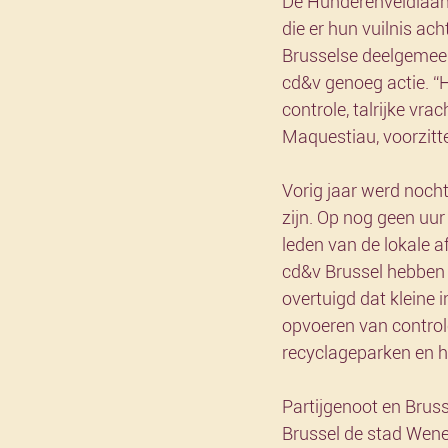
De Hunderenveldlaan 
die er hun vuilnis ac
Brusselse deelgemee
cd&v genoeg actie. “H
controle, talrijke vra
Maquestiau, voorzit
Vorig jaar werd nocht
zijn. Op nog geen uur
leden van de lokale
cd&v Brussel hebben w
overtuigd dat kleine 
opvoeren van control
recyclageparken en h
Partijgenoot en Brus
Brussel de stad Wene