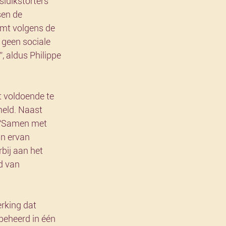
luikstorters 
sen de 
mt volgens de 
 geen sociale 
, aldus Philippe 
t voldoende te 
meld. Naast 
 “Samen met 
jn ervan 
bij aan het 
d van 
rking dat 
beheerd in één 