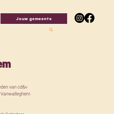
Jouw gemeente
hem
leden van cd&v 
d Vanwalleghem 