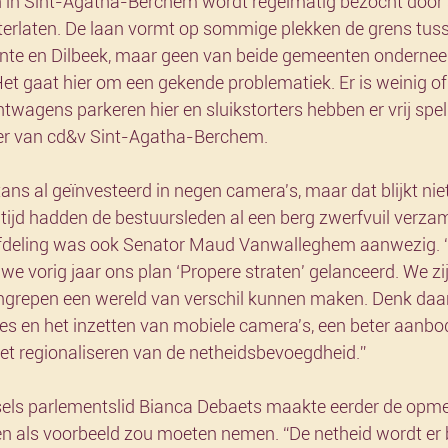
in Sint-Agatha-Berchem wordt regelmatig bezocht door s
hterlaten. De laan vormt op sommige plekken de grens tus
nte en Dilbeek, maar geen van beide gemeenten ondernee
et gaat hier om een gekende problematiek. Er is weinig of
chtwagens parkeren hier en sluikstorters hebben er vrij spel”
ter van cd&v Sint-Agatha-Berchem.
ans al geïnvesteerd in negen camera's, maar dat blijkt nie
 tijd hadden de bestuursleden al een berg zwerfvuil verza
 afdeling was ook Senator Maud Vanwalleghem aanwezig.
e vorig jaar ons plan ‘Propere straten' gelanceerd. We zi
ingrepen een wereld van verschil kunnen maken. Denk daar
es en het inzetten van mobiele camera's, een beter aanbo
et regionaliseren van de netheidsbevoegdheid.”
sels parlementslid Bianca Debaets maakte eerder de opme
n als voorbeeld zou moeten nemen. “De netheid wordt er 