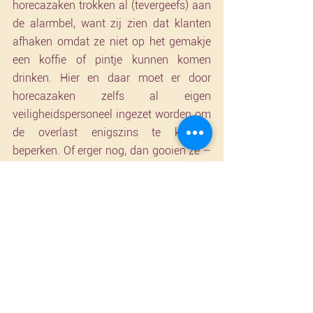
horecazaken trokken al (tevergeefs) aan 
de alarmbel, want zij zien dat klanten 
afhaken omdat ze niet op het gemakje 
een koffie of pintje kunnen komen 
drinken. Hier en daar moet er door 
horecazaken zelfs al eigen 
veiligheidspersoneel ingezet worden om 
de overlast enigszins te kunnen 
beperken. Of erger nog, dan gooien ze – 
net als Café Métropole – gewoon de 
handdoek in de ring omdat ze moeten 
vechten tegen de bierkaai. En dus 
moeten zowel Brusselaars als 
pendelaars en toeristen maar leren leven 
met een stad die onveilig of 
onaangenaam aanvoelt, en die eigenlijk 
haar status als hoofdstad onwaardig is 