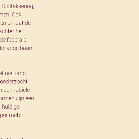
igitalisering, 
rmen. Ook 
eren omdat de 
achter het 
de federale 
de lange baan 
t niet lang 
 onderzocht 
an de mobiele 
ormen zijn een 
 huidige 
per meter 