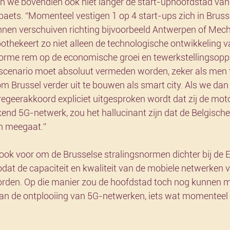
n we bovendien ook niet langer de start-uphoofdstad van 
aets. “Momenteel vestigen 1 op 4 start-ups zich in Bruss
nnen verschuiven richting bijvoorbeeld Antwerpen of Mech
thekeert zo niet alleen de technologische ontwikkeling va
orme rem op de economische groei en tewerkstellingsoppor
scenario moet absoluut vermeden worden, zeker als men 
 Brussel verder uit te bouwen als smart city. Als we dan z
geerakkoord expliciet uitgesproken wordt dat zij de motor
end 5G-netwerk, zou het hallucinant zijn dat de Belgisch
in meegaat.”
n ook voor om de Brusselse stralingsnormen dichter bij de
zodat de capaciteit en kwaliteit van de mobiele netwerken v
rden. Op die manier zou de hoofdstad toch nog kunnen m
n de ontplooiing van 5G-netwerken, iets wat momenteel 