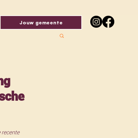
Jouw gemeente
ng
ische
 recente 