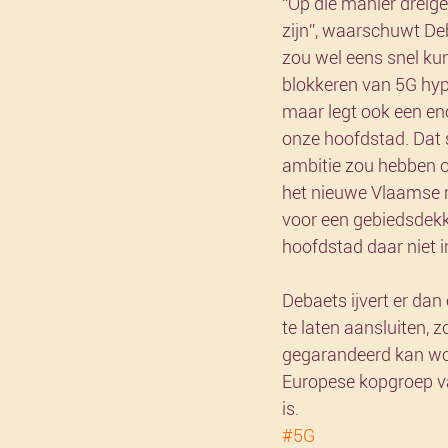
“Op die manier dreige
zijn”, waarschuwt Deb
zou wel eens snel ku
blokkeren van 5G hypo
maar legt ook een en
onze hoofdstad. Dat 
ambitie zou hebben om
het nieuwe Vlaamse re
voor een gebiedsdekk
hoofdstad daar niet 
Debaets ijvert er da
te laten aansluiten, 
gegarandeerd kan wo
Europese kopgroep va
is.
#5G