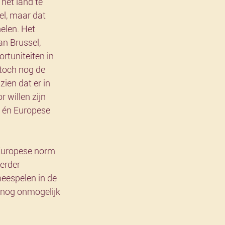
het land te 
el, maar dat 
elen. Het 
n Brussel, 
tuniteiten in 
toch nog de 
ien dat er in 
 willen zijn 
e én Europese 
 Europese norm 
erder 
eespelen in de 
nog onmogelijk 