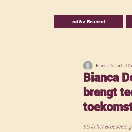
cd&v Brussel
Bianca Debaets
10 
Bianca D
brengt t
toekomst
5G in het Brusselse ge