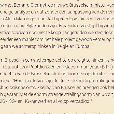
ew met Bernard Clerfayt, de nieuwe Brusselse minister van D
 grondige analyse en dat zonder een aanpassing van de no
eu Alain Maron gaf aan dat hij voorlopig niets wil verand
nog onduidelijk zouden zijn. Bovendien verstopt hij zich 
enties sowieso nog niet te koop aangeboden werden door 
s eerder een manier om het hele project gewoon verder op 
 gaan we achterop hinken in België en Europa.”
Brussel in een sneltempo achterop dreigt te hinken, is he
h Instituut voor Postdiensten en Telecommunicatie (BIPT)
 impact is van de Brusselse stralingsnormen op de uitrol v
aets. “Hun conclusies zijn duidelijk: de huidige stralingsn
hnologische ontwikkeling van Brussel én brengen ook het
in gevaar. Met de enorm strenge stralingsnorm van 6 Volt 
 2G-, 3G- en 4G-netwerken al volop verzadigd.”