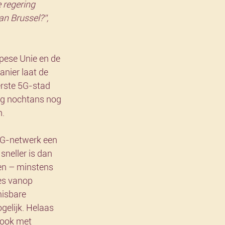
 regering 
n Brussel?”, 
pese Unie en de 
nier laat de 
rste 5G-stad 
ng nochtans nog 
n.
 5G-netwerk een 
sneller is dan 
en – minstens 
es vanop 
isbare 
elijk. Helaas 
 ook met 