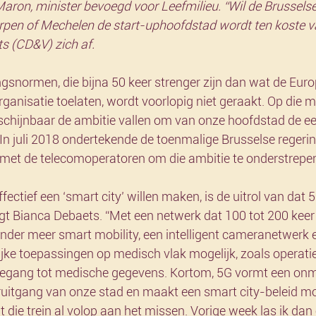
Maron, minister bevoegd voor Leefmilieu. “Wil de Brusselse
pen of Mechelen de start-uphoofdstad wordt ten koste va
s (CD&V) zich af. 
ngsnormen, die bijna 50 keer strenger zijn dan wat de Euro
nisatie toelaten, wordt voorlopig niet geraakt. Op die ma
chijnbaar de ambitie vallen om van onze hoofdstad de ee
 In juli 2018 ondertekende de toenmalige Brusselse regeri
met de telecomoperatoren om die ambitie te onderstrepe
ffectief een ‘smart city’ willen maken, is de uitrol van dat
egt Bianca Debaets. “Met een netwerk dat 100 tot 200 keer 
onder meer smart mobility, een intelligent cameranetwerk 
rijke toepassingen op medisch vlak mogelijk, zoals operati
toegang tot medische gegevens. Kortom, 5G vormt een onm
uitgang van onze stad en maakt een smart city-beleid mog
 die trein al volop aan het missen. Vorige week las ik dan