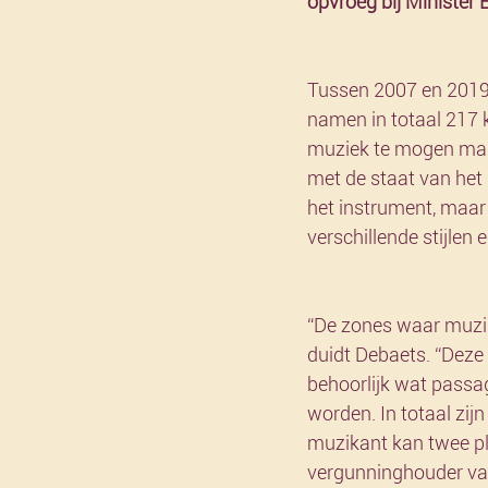
opvroeg bij Minister 
Tussen 2007 en 2019 
namen in totaal 217 k
muziek te mogen make
met de staat van het
het instrument, maar 
verschillende stijlen
“De zones waar muzik
duidt Debaets. “Deze
behoorlijk wat passag
worden. In totaal zij
muzikant kan twee pl
vergunninghouder van 