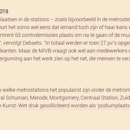
2019
aatsen in de stations – zoals bijvoorbeeld ín de metrostell
urt het soms wel eens dat iemand toch zijn of haar kans 
mtrent 65 controlemissies plaats om na te gaan of de muz
”, vervolgt Debaets. “In totaal werden er toen 27 pv’s opge
ikanten. Maar de MIVB vraagt ook wel aan medewerkers 
rgunning aan het werk zien op het net, die mensen te ve
 welke metrostations het populairst zijn onder de metrom
oral Schuman, Merode, Montgomery, Centraal Station, Zuids
 Kunst-Wet druk gesolliciteerd worden als ‘podiumplaats’