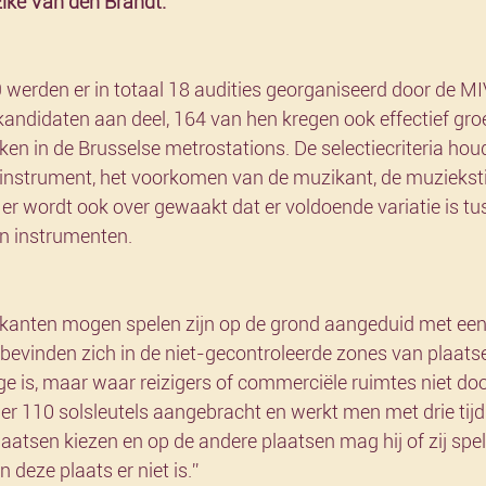
Elke Van den Brandt.
werden er in totaal 18 audities georganiseerd door de MI
andidaten aan deel, 164 van hen kregen ook effectief groe
n in de Brusselse metrostations. De selectiecriteria hou
 instrument, het voorkomen van de muzikant, de muziekstij
er wordt ook over gewaakt dat er voldoende variatie is tu
 en instrumenten.
anten mogen spelen zijn op de grond aangeduid met een s
 bevinden zich in de niet-gecontroleerde zones van plaats
e is, maar waar reizigers of commerciële ruimtes niet do
n er 110 solsleutels aangebracht en werkt men met drie tijd
aatsen kiezen en op de andere plaatsen mag hij of zij spe
deze plaats er niet is.”