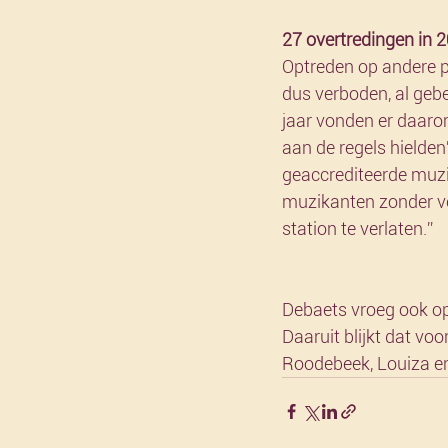
27 overtredingen in 
Optreden op andere pl
dus verboden, al gebe
jaar vonden er daaro
aan de regels hielden
geaccrediteerde muz
muzikanten zonder ve
station te verlaten.”
Debaets vroeg ook op
Daaruit blijkt dat vo
Roodebeek, Louiza en