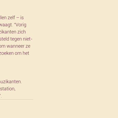
en zelf – is 
waagt. “Vorig 
ikanten zich 
steld tegen niet-
om wanneer ze 
rzoeken om het 
uzikanten. 
tation, 
.