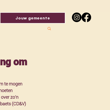
Jouw gemeente
ing om
om te mogen 
moeten 
over zo’n 
Debaets (CD&V) 