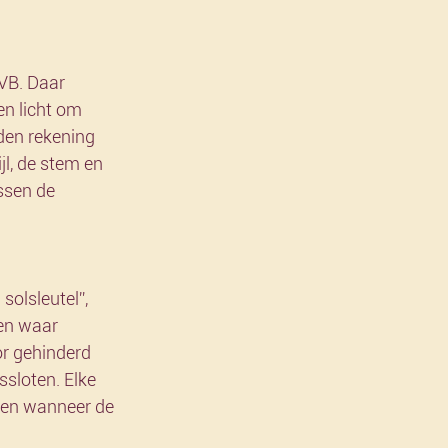
VB. Daar 
n licht om 
den rekening 
l, de stem en 
ssen de 
olsleutel”, 
en waar 
or gehinderd 
ssloten. Elke 
len wanneer de 