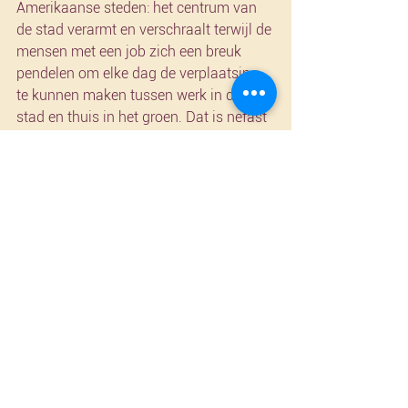
Amerikaanse steden: het centrum van 
de stad verarmt en verschraalt terwijl de 
mensen met een job zich een breuk 
pendelen om elke dag de verplaatsing 
te kunnen maken tussen werk in de 
stad en thuis in het groen. Dat is nefast 
voor de levenskwaliteit, voor de 
economie en voor onze planeet.
Het is wat vroeg om erover te beginnen, 
maar dat is de inzet van de 
verkiezingen volgend jaar in Brussel. 
Wie trekt zich het lot aan van de 
middenklasse? Ik neem de handschoen 
op.