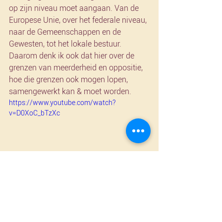
op zijn niveau moet aangaan. Van de 
Europese Unie, over het federale niveau, 
naar de Gemeenschappen en de 
Gewesten, tot het lokale bestuur. 
Daarom denk ik ook dat hier over de 
grenzen van meerderheid en oppositie, 
hoe die grenzen ook mogen lopen, 
samengewerkt kan & moet worden.
https://www.youtube.com/watch?
v=D0XoC_bTzXc
#senaat
#cdv
#luchtverontreiniging
#jorisposchet
#hoorzittingen
#ozonlaag
#broeikasgassen
#roet
#stikstofdioxide
#fijnstof
#pcbs