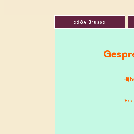
cd&v Brussel
Gespr
Hij 
‘Bru