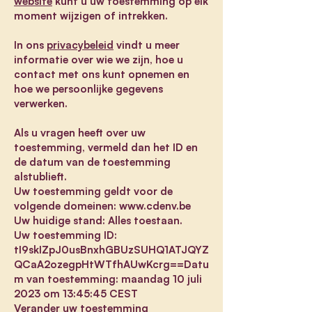
website
kunt u uw toestemming op elk
moment wijzigen of intrekken.
In ons
privacybeleid
vindt u meer
informatie over wie we zijn, hoe u
contact met ons kunt opnemen en
hoe we persoonlijke gegevens
verwerken.
Als u vragen heeft over uw
toestemming, vermeld dan het ID en
de datum van de toestemming
alstublieft.
Uw toestemming geldt voor de
volgende domeinen:
www.cdenv.be
Uw huidige stand: Alles toestaan.
Uw toestemming ID:
tI9skIZpJ0usBnxhGBUzSUHQ1ATJQYZ
QCaA2ozegpHtWTfhAUwKcrg==Datu
m van toestemming: maandag 10 juli
2023 om 13:45:45 CEST
Verander uw toestemming