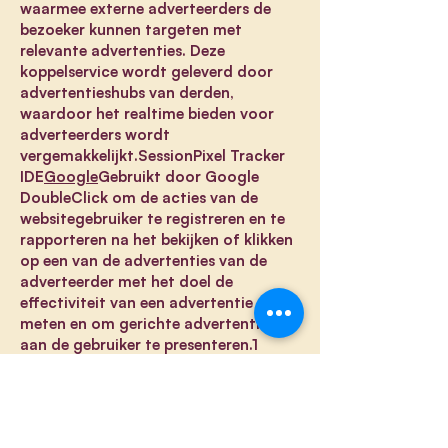
waarmee externe adverteerders de
bezoeker kunnen targeten met
relevante advertenties. Deze
koppelservice wordt geleverd door
advertentieshubs van derden,
waardoor het realtime bieden voor
adverteerders wordt
vergemakkelijkt.SessionPixel Tracker
IDE
Google
Gebruikt door Google
DoubleClick om de acties van de
websitegebruiker te registreren en te
rapporteren na het bekijken of klikken
op een van de advertenties van de
adverteerder met het doel de
effectiviteit van een advertentie te
meten en om gerichte advertenties
aan de gebruiker te presenteren.1
jaarHTTP Cookie
LAST_RESULT_ENTRY_KEY
YouTube
W
ordt gebruikt om de interactie van
gebruikers met embedded inhoud bij