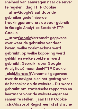
snelheid van aanvragen naar de server
te regelen.1 dagHTTP Cookie
__utmv
Google
Slaat door de
gebruiker gedefinieerde
trackingparameters op voor gebruik
in Google Analytics.SessionHTTP
Cookie
__utmz
Google
Verzamelt gegevens
over waar de gebruiker vandaan
kwam, welke zoekmachine werd
gebruikt, op welke koppeling werd
geklikt en welke zoekterm werd
gebruikt. Gebruikt door Google
Analytics.6 maandenHTTP Cookie
_clck
Microsoft
Verzamelt gegevens
over de navigatie en het gedrag van
de bezoeker op de website - Dit wordt
gebruikt om statistische rapporten en
heatmaps voor de website-eigenaar
samen te stellen.1 jaarHTTP Cookie
_clsk
Microsoft
Registreert statistische