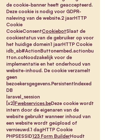
de cookie-banner heeft geaccepteerd.
Deze cookie is nodig voor GDPR-
naleving van de website.2 jaarHTTP
Cookie
CookieConsent
Cookiebot
Slaat de
cookiestatus van de gebruiker op voor
het huidige domein1 jaarHTTP Cookie
idb_ab#ActionButtonembed.actionbu
tton.coNoodzakelijk voor de
implementatie en het onderhoud van
website-inhoud. De cookie verzamelt
geen
bezoekersgegevens.PersistentIndexed
DB
laravel_session
[x2]
Fwebservices.be
Deze cookie wordt
intern door de eigenaren van de
website gebruikt wanneer inhoud van
een website wordt geüpload of
vernieuwd.1 dagHTTP Cookie
PHPSESSID
123 Form Builder
Houdt