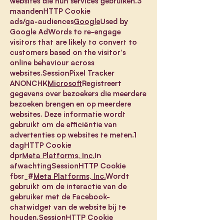
websites die hun services gebruiken.3
maandenHTTP Cookie
ads/ga-audiences
Google
Used by
Google AdWords to re-engage
visitors that are likely to convert to
customers based on the visitor's
online behaviour across
websites.SessionPixel Tracker
ANONCHK
Microsoft
Registreert
gegevens over bezoekers die meerdere
bezoeken brengen en op meerdere
websites. Deze informatie wordt
gebruikt om de efficiëntie van
advertenties op websites te meten.1
dagHTTP Cookie
dpr
Meta Platforms, Inc.
In
afwachtingSessionHTTP Cookie
fbsr_#
Meta Platforms, Inc.
Wordt
gebruikt om de interactie van de
gebruiker met de Facebook-
chatwidget van de website bij te
houden.SessionHTTP Cookie