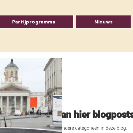
Partijprogramma
Nieuws
Binnenkort staan hier blogpost
Kom later terug of verken andere categorieën in deze blog.