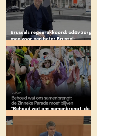
Brussels regeerakkoord: cd&v zorgt
mee voor een beter Brussel:
“veiliger, properder en meer respect
voor het Nederlands”
"Behoud wat ons samenbrengt: de
Zinneke Parade moet blijven"