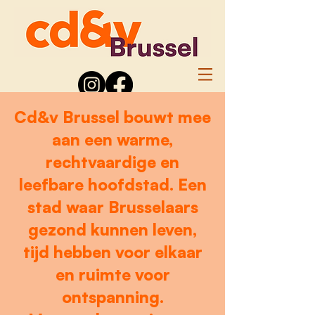
Cd&v Brussel bouwt mee
aan een warme,
rechtvaardige en
leefbare hoofdstad. Een
stad waar Brusselaars
gezond kunnen leven,
tijd hebben voor elkaar
en ruimte voor
ontspanning.