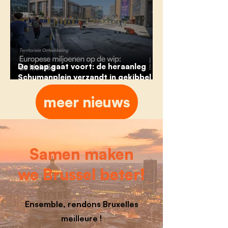
De soap gaat voort: de heraanleg
Schumanplein verzandt in gekibbel
tussen Urban, Beliris en Brussel
meer nieuws
Mobiliteit
Samen maken
we Brussel beter!
Ensemble, rendons Bruxelles
meilleure !