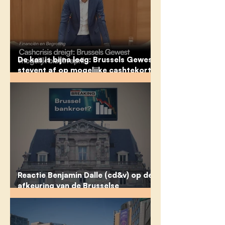
De kas is bijna leeg: Brussels Gewest
stevent af op mogelijke cashtekort
en betalingsproblemen vanaf april
Reactie Benjamin Dalle (cd&v) op de
afkeuring van de Brusselse
rekeningen 2024: “De Brusselse
regering heeft haar rekeningen
totaal niet op orde.”