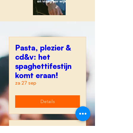
Pasta, plezier &
cd&v: het
spaghettifestijn
komt eraan!
za 27 sep
Details
Van ikkig-heid