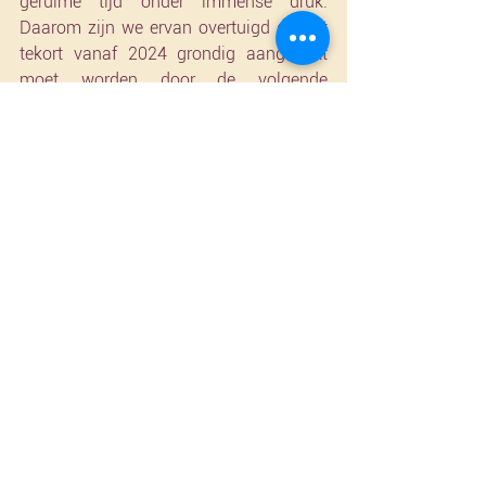
geruime tijd onder immense druk. 
Daarom zijn we ervan overtuigd dat dit 
tekort vanaf 2024 grondig aangepakt 
moet worden door de volgende 
Brusselse Regering, want daar hangen 
heel wat andere uitdagingen mee 
samen. We hebben dringend nood aan 
brede en duurzame oplossingen om 
deze crisis het hoofd te kunnen bieden.” 
Naast de eerder vernoemde thema’s, 
zetten de Brusselse christendemocraten 
ook in op betaalbare 
studentenhuisvesting, de strijd tegen 
dak- en thuisloosheid en het bevorderen 
van innovatieve woonvormen. Met het 
geheel van voorstellen wil cd&v Brussel 
resoluut gaan voor een betaalbare 
hoofdstad waar iedereen kan wonen. 