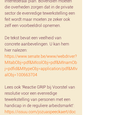
interfederaal plan. Bovendien moeten 
die overheden zorgen dat in de private 
sector de evenredige tewerkstelling een 
feit wordt maar moeten ze zeker ook 
zelf een voorbeeldrol opnemen.
De tekst bevat een veelheid van 
concrete aanbevelingen. U kan hem 
hier nalezen: 
https://www.senate.be/www/webdriver?
MItabObj=pdf&MIcolObj=pdf&MInamOb
j=pdfid&MItypeObj=application/pdf&MIv
alObj=100663704
Lees ook 'Reactie GRIP bij Voorstel van 
resolutie voor een evenredige 
tewerkstelling van personen met een 
handicap in de reguliere arbeidsmarkt': 
https://issuu.com/jozuaspeeckaert/doc