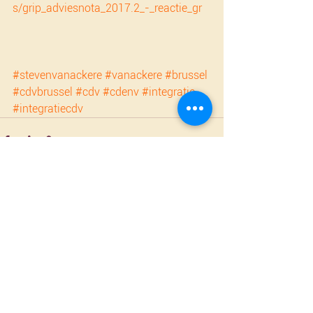
s/grip_adviesnota_2017.2_-_reactie_gr
#stevenvanackere
#vanackere
#brussel
#cdvbrussel
#cdv
#cdenv
#integratie
#integratiecdv
Alles weergeven
Recente blogposts