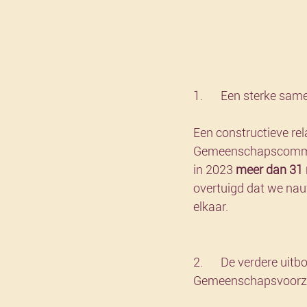
1.	Een sterke s
Een constructieve re
Gemeenschapscommissi
in 2023 
meer dan 31 
overtuigd dat we nau
elkaar.
2.	De verdere uitbouw van een kwalitatief netwerk van Vlaamse 
Gemeenschapsvoorz