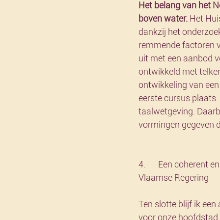
Het belang van het Ne
boven water.
 Het Hui
dankzij het onderzoek
remmende factoren va
uit met een aanbod vo
ontwikkeld met telke
ontwikkeling van een
eerste cursus plaats.
taalwetgeving. Daarbi
vormingen gegeven d
4.	Een coherent en geëngageerd beleid voor onze hoofdstad gedragen door de hele 
Vlaamse Regering 
Ten slotte blijf ik ee
voor onze hoofdstad 