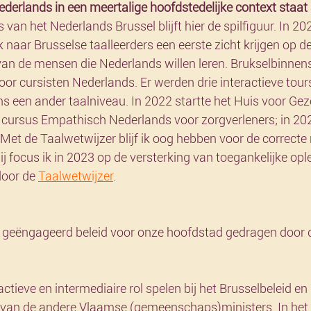
derlands in een meertalige hoofdstedelijke context staat 
s van het Nederlands Brussel blijft hier de spilfiguur. In 20
 naar Brusselse taalleerders een eerste zicht krijgen op d
n de mensen die Nederlands willen leren. Brukselbinnens
or cursisten Nederlands. Er werden drie interactieve tour
ns een ander taalniveau. In 2022 startte het Huis voor Ge
 cursus Empathisch Nederlands voor zorgverleners; in 202
 Met de Taalwetwijzer blijf ik oog hebben voor de correcte
j focus ik in 2023 op de versterking van toegankelijke opl
oor de 
Taalwetwijzer
.
n actieve en intermediaire rol spelen bij het Brusselbeleid e
van de andere Vlaamse (gemeenschaps)ministers. In het 