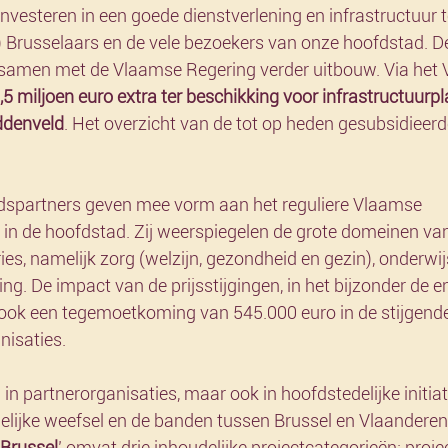
 investeren in een goede dienstverlening en infrastructuur 
 Brusselaars en de vele bezoekers van onze hoofdstad. De 
ik samen met de Vlaamse Regering verder uitbouw. Via het
,5 miljoen euro extra ter beschikking voor infrastructuurp
ddenveld
. Het overzicht van de tot op heden gesubsidieerd
eidspartners geven mee vorm aan het reguliere Vlaamse 
n de hoofdstad. Zij weerspiegelen de grote domeinen van
 namelijk zorg (welzijn, gezondheid en gezin), onderwijs,
ng. De impact van de prijsstijgingen, in het bijzonder de en
n ook een tegemoetkoming van 545.000 euro in de stijgend
nisaties.
l in partnerorganisaties, maar ook in hoofdstedelijke initia
delijke weefsel en de banden tussen Brussel en Vlaanderen
 Brussel
’ omvat drie inhoudelijke projectcategorieën: projec