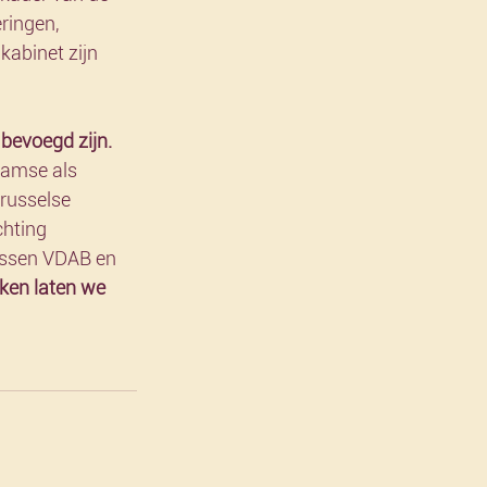
ringen, 
abinet zijn 
 bevoegd zijn.
aamse als 
russelse 
hting 
ssen VDAB en 
ken laten we 