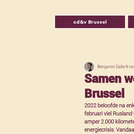
cd&v Brussel
Benjamin Dalle
9 no
Samen we
Brussel
2022 beloofde na enke
februari viel Rusland
amper 2.000 kilometer
energiecrisis. Vandaa