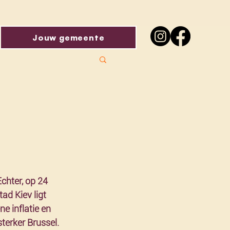
Jouw gemeente
chter, op 24 
ad Kiev ligt 
e inflatie en 
terker Brussel. 