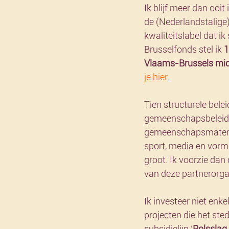
Ik blijf meer dan ooit
de (Nederlandstalige)
kwaliteitslabel dat 
Brusselfonds stel ik 
1
Vlaams-Brussels mi
je hier
.
Tien structurele bel
gemeenschapsbeleid i
gemeenschapsmateries,
sport, media en vormi
groot. Ik voorzie da
van deze partnerorga
Ik investeer niet enke
projecten die het ste
subsidielijn ‘
Polsslag