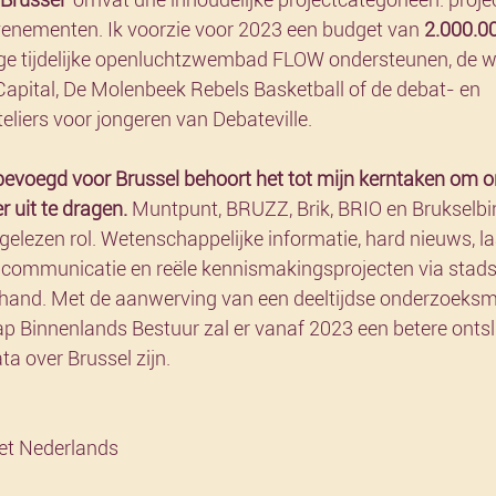
venementen. Ik voorzie voor 2023 een budget van 
2.000.0
ige tijdelijke openluchtzwembad FLOW ondersteunen, de w
Capital, De Molenbeek Rebels Basketball of de debat- en 
liers voor jongeren van Debateville.
bevoegd voor Brussel behoort het tot mijn kerntaken om 
r uit te dragen.
 Muntpunt, BRUZZ, Brik, BRIO en Brukselbi
tgelezen rol. Wetenschappelijke informatie, hard nieuws, 
ncommunicatie en reële kennismakingsprojecten via stad
 hand. Met de aanwerving van een deeltijdse onderzoeks
p Binnenlands Bestuur zal er vanaf 2023 een betere ontsl
a over Brussel zijn.
 het Nederlands