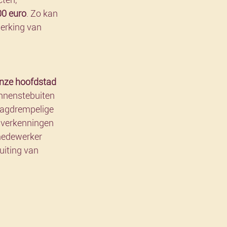
00 euro
. Zo kan 
erking van 
onze hoofdstad 
nnenstebuiten 
laagdrempelige 
sverkenningen 
medewerker 
uiting van 