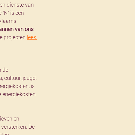
ten dienste van 
‘N’ is een 
 Vlaams 
lannen van ons 
e projecten 
lees 
 de 
 cultuur, jeugd, 
ergiekosten, is 
e energiekosten 
tieven en 
 versterken. De 
ten, 